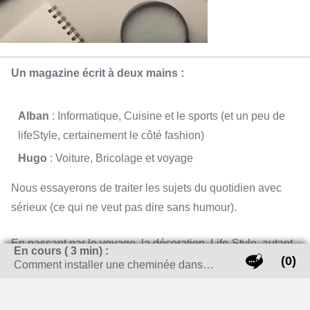
Un magazine écrit à deux mains :
Alban
: Informatique, Cuisine et le sports (et un peu de
lifeStyle, certainement le côté fashion)
Hugo
: Voiture, Bricolage et voyage
Nous essayerons de traiter les sujets du quotidien avec
sérieux (ce qui ne veut pas dire sans humour).
En passant par le voyage, la décoration, Life-Style, autant
En cours (
3
min) :
(0)
de sujets qui intéressent les Français (enfin c’est ce que
Comment installer une cheminée dans…
nous pensons), alors j’espère que nos articles sauront
répondre au mieux à vos questions.