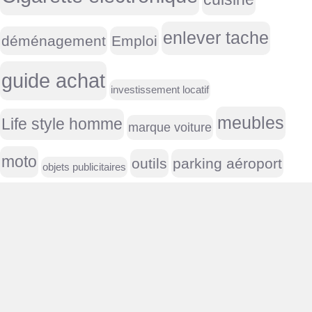
enlever tache
déménagement
Emploi
guide achat
investissement locatif
meubles
Life style homme
marque voiture
moto
outils
parking aéroport
objets publicitaires
peinture
Placement / investissement
Perceuse
vacances
vin
Serre
plaque immatriculation
Réparation
USA
voiture
volet roulant