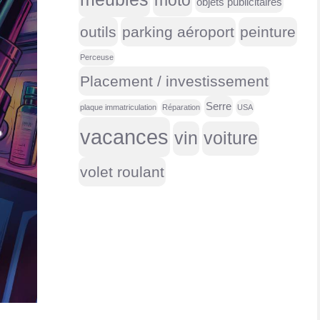
moto
objets publicitaires
outils
parking aéroport
peinture
Perceuse
Placement / investissement
Serre
plaque immatriculation
Réparation
USA
vacances
vin
voiture
volet roulant