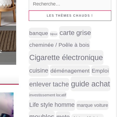
Rechercher :
LES THÈMES CHAUDS !
carte grise
banque
bijoux
cheminée / Poêle à bois
z
Cigarette électronique
cuisine
déménagement
Emploi
guide achat
enlever tache
investissement locatif
Life style homme
marque voiture
meubles