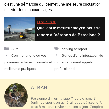
c’est une démarche qui permet une meilleure circulation
et réduit les embouteillages.
Lire aussi
Quel est le meilleur moyen pour se
rendre à l’aéroport de Barcelone ?
Catégories
Étiquettes
Auto
parking aéroport
Navigation
Comment nettoyer vos
Signes d’une infestation de
des
panneaux solaires : conseils et
rongeurs : quand appeler un
articles
meilleures pratiques
professionnel
ALBAN
Passionné d'informatique ?, de cyclisme ?
(enfin de sports en général) et de pâtisserie ?,
c'est à moi que reviennent ces sujets. J'espère