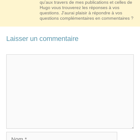
qu'aux travers de mes publications et celles de
Hugo vous trouverez les réponses à vos
questions. J'aurai plaisir à répondre à vos
questions complémentaires en commentaires ?
Laisser un commentaire
Commentaire
Nom