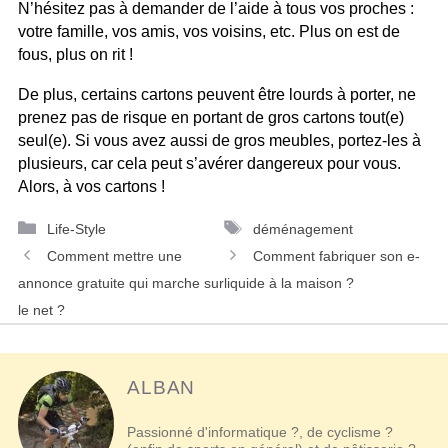
N’hésitez pas à demander de l’aide à tous vos proches :
votre famille, vos amis, vos voisins, etc. Plus on est de
fous, plus on rit !
De plus, certains cartons peuvent être lourds à porter, ne
prenez pas de risque en portant de gros cartons tout(e)
seul(e). Si vous avez aussi de gros meubles, portez-les à
plusieurs, car cela peut s’avérer dangereux pour vous.
Alors, à vos cartons !
Catégories
Étiquettes
Life-Style
déménagement
Navigation
Comment mettre une
Comment fabriquer son e-
des
annonce gratuite qui marche sur
liquide à la maison ?
articles
le net ?
ALBAN
Passionné d'informatique ?, de cyclisme ?