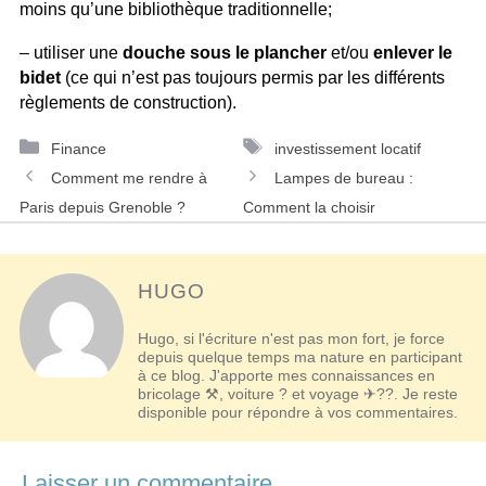
moins qu’une bibliothèque traditionnelle;
– utiliser une
douche sous le plancher
et/ou
enlever le
bidet
(ce qui n’est pas toujours permis par les différents
règlements de construction).
Catégories
Étiquettes
Finance
investissement locatif
Navigation
Comment me rendre à
Lampes de bureau :
des
Paris depuis Grenoble ?
Comment la choisir
articles
HUGO
Hugo, si l'écriture n'est pas mon fort, je force
depuis quelque temps ma nature en participant
à ce blog. J'apporte mes connaissances en
bricolage ⚒, voiture ? et voyage ✈??. Je reste
disponible pour répondre à vos commentaires.
Laisser un commentaire