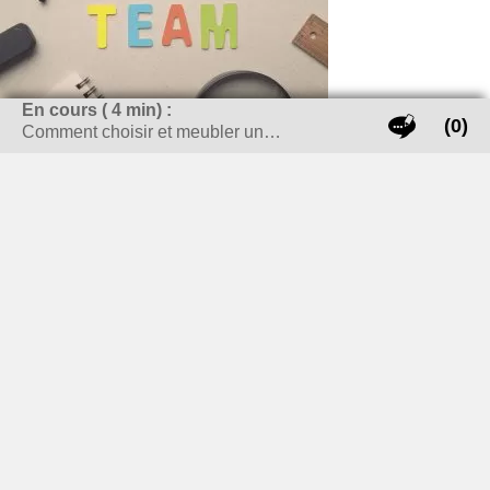
En cours (
4
min) :
(0)
Comment choisir et meubler un…
Un magazine écrit à deux mains :
Alban
: Informatique, Cuisine et le sports (et un peu de
lifeStyle, certainement le côté fashion)
Hugo
: Voiture, Bricolage et voyage
Nous essayerons de traiter les sujets du quotidien avec
sérieux (ce qui ne veut pas dire sans humour).
En passant par le voyage, la décoration, Life-Style, autant
de sujets qui intéressent les Français (enfin c’est ce que