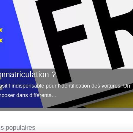
matriculation ?
itif indispensable pour l’identification des voitures. Un
mposer dans différents…
us populaires