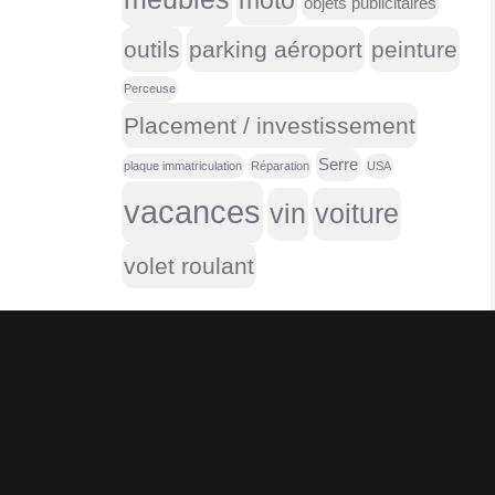
moto
objets publicitaires
outils
parking aéroport
peinture
Perceuse
Placement / investissement
Serre
plaque immatriculation
Réparation
USA
vacances
vin
voiture
volet roulant