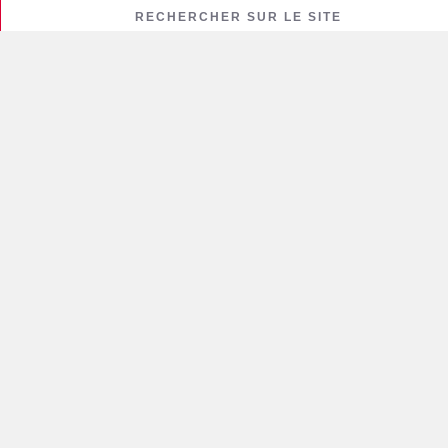
RECHERCHER SUR LE SITE
Rechercher :
LES THÈMES CHAUDS !
carte grise
banque
bijoux
cheminée / Poêle à bois
Cigarette électronique
cuisine