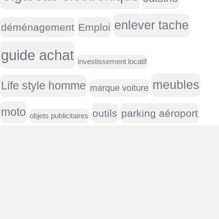
enlever tache
déménagement
Emploi
guide achat
investissement locatif
meubles
Life style homme
marque voiture
moto
outils
parking aéroport
objets publicitaires
peinture
Placement / investissement
Perceuse
vacances
vin
Serre
plaque immatriculation
Réparation
USA
voiture
volet roulant