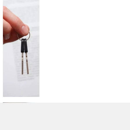
Quel document je dois présenter
lors d’un contrôle routier ?
CARTE GRISE