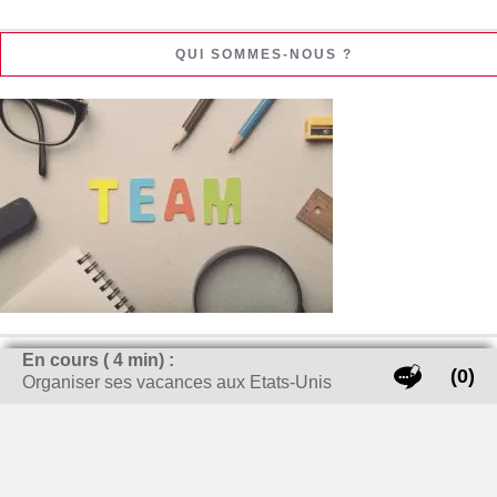
QUI SOMMES-NOUS ?
En cours (
4
min) :
Un magazine écrit à deux mains :
(0)
Organiser ses vacances aux Etats-Unis
Alban
: Informatique, Cuisine et le sports (et un peu de
lifeStyle, certainement le côté fashion)