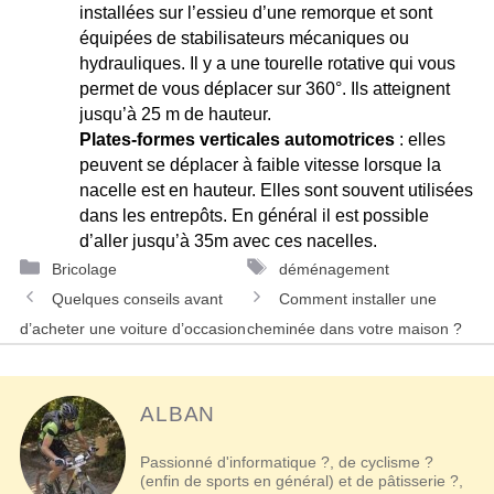
installées sur l’essieu d’une remorque et sont
équipées de stabilisateurs mécaniques ou
hydrauliques. Il y a une tourelle rotative qui vous
permet de vous déplacer sur 360°. Ils atteignent
jusqu’à 25 m de hauteur.
Plates-formes verticales automotrices
: elles
peuvent se déplacer à faible vitesse lorsque la
nacelle est en hauteur. Elles sont souvent utilisées
dans les entrepôts. En général il est possible
d’aller jusqu’à 35m avec ces nacelles.
Catégories
Étiquettes
Bricolage
déménagement
Navigation
Quelques conseils avant
Comment installer une
des
d’acheter une voiture d’occasion
cheminée dans votre maison ?
articles
ALBAN
Passionné d'informatique ?, de cyclisme ?
(enfin de sports en général) et de pâtisserie ?,