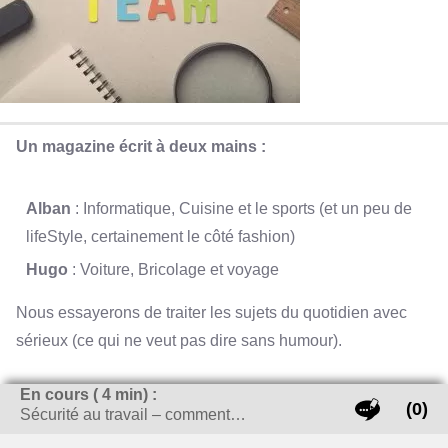
Un magazine écrit à deux mains :
Alban
: Informatique, Cuisine et le sports (et un peu de
lifeStyle, certainement le côté fashion)
Hugo
: Voiture, Bricolage et voyage
Nous essayerons de traiter les sujets du quotidien avec
sérieux (ce qui ne veut pas dire sans humour).
En passant par le voyage, la décoration, Life-Style, autant
En cours (
4
min) :
(0)
Sécurité au travail – comment…
de sujets qui intéressent les Français (enfin c’est ce que