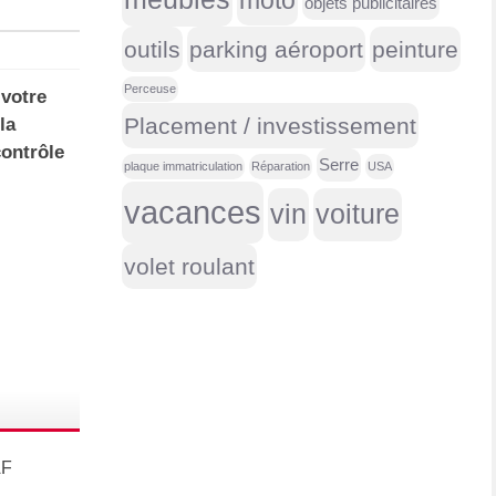
moto
objets publicitaires
outils
parking aéroport
peinture
Perceuse
 votre
Placement / investissement
la
contrôle
Serre
plaque immatriculation
Réparation
USA
vacances
vin
voiture
volet roulant
AF