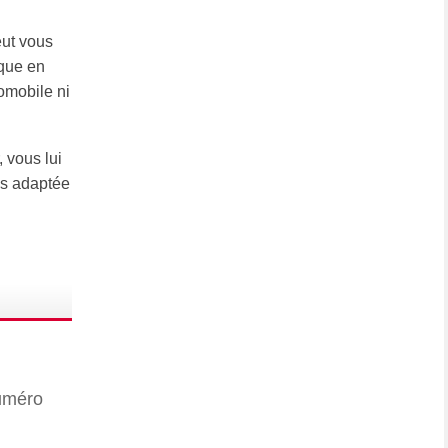
eut vous
ique en
tomobile ni
 vous lui
us adaptée
numéro