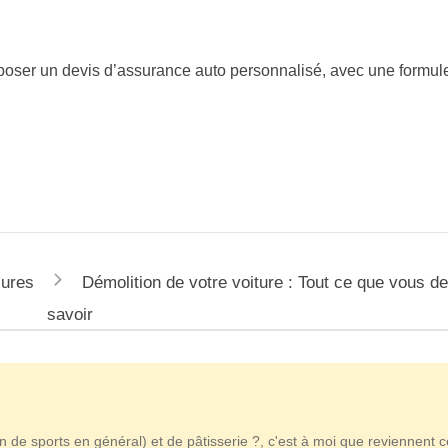
poser un devis d’assurance auto personnalisé, avec une formul
sures
Démolition de votre voiture : Tout ce que vous d
savoir
n de sports en général) et de pâtisserie ?, c'est à moi que reviennent 