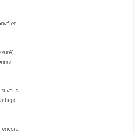
rivé et
ssuré)
prime
 si vous
vantage
u encore