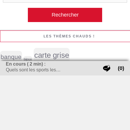
LES THÈMES CHAUDS !
carte grise
banque
bijoux
En cours (
2
min) :
(0)
Quels sont les sports les…
cheminée / Poêle à bois
Cigarette électronique
cuisine
enlever tache
déménagement
Emploi
guide achat
investissement locatif