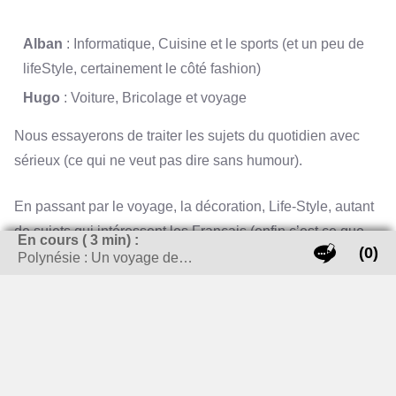
Alban
: Informatique, Cuisine et le sports (et un peu de
lifeStyle, certainement le côté fashion)
Hugo
: Voiture, Bricolage et voyage
Nous essayerons de traiter les sujets du quotidien avec
sérieux (ce qui ne veut pas dire sans humour).
En passant par le voyage, la décoration, Life-Style, autant
de sujets qui intéressent les Français (enfin c’est ce que
En cours (
3
min) :
(0)
nous pensons), alors j’espère que nos articles sauront
Polynésie : Un voyage de…
répondre au mieux à vos questions.
RECHERCHER SUR LE SITE
Rechercher :