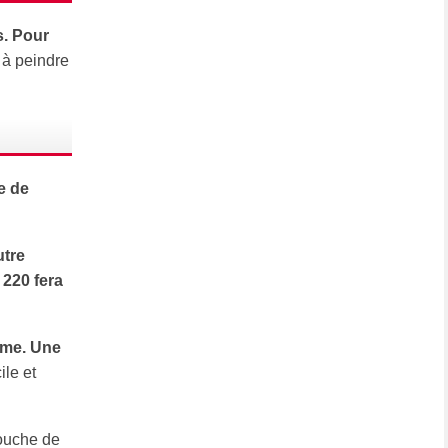
s. Pour
u à peindre
e de
utre
 220 fera
orme. Une
ile et
couche de