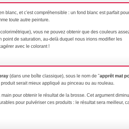
 blanc, et c'est compréhensible : un fond blanc est parfait pou
mme toute autre peinture.
 colorimétrique), vous ne pouvez obtenir que des couleurs asse
 point de saturation, au-delà duquel nous irions modifier les
xagérer avec le colorant !
pray
(dans une boîte classique), sous le nom de "
apprêt mat p
 produit serait mieux appliqué au pinceau ou au rouleau.
a main pour obtenir le résultat de la brosse. Cet argument dimin
rables pour pulvériser ces produits : le résultat sera meilleur, c