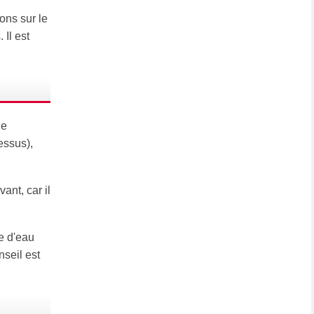
bons sur le
Il est
ne
essus),
ant, car il
e d'eau
seil est