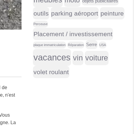
moto
objets publicitaires
outils
parking aéroport
peinture
Perceuse
Placement / investissement
Serre
plaque immatriculation
Réparation
USA
vacances
vin
voiture
volet roulant
l de
e, n'est
 Vous
igne. La