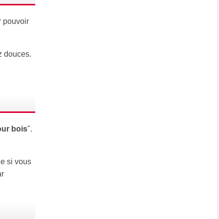
r pouvoir
z douces.
our bois
".
ue si vous
ar