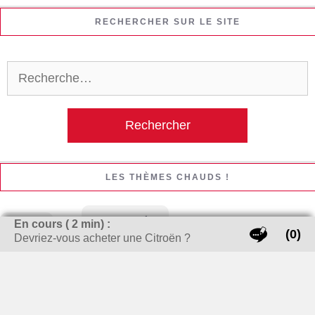
RECHERCHER SUR LE SITE
Rechercher :
LES THÈMES CHAUDS !
carte grise
En cours (
2
min) :
banque
(0)
bijoux
Devriez-vous acheter une Citroën ?
cheminée / Poêle à bois
Cigarette électronique
cuisine