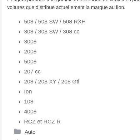
voitures que distribue actuellement la marque au lion.
508 / 508 SW / 508 RXH
308 / 308 SW / 308 cc
3008
2008
5008
207 cc
208 / 208 XY / 208 Gti
Ion
108
4008
RCZ et RCZ R
Catégories
Auto