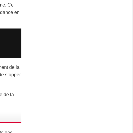
yme. Ce
endance en
ment de la
de stopper
e de la
te des