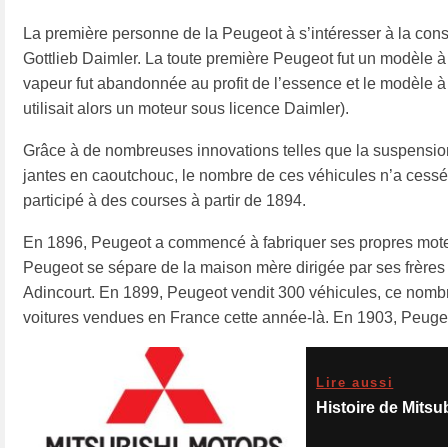
La première personne de la Peugeot à s’intéresser à la cons
Gottlieb Daimler. La toute première Peugeot fut un modèle à t
vapeur fut abandonnée au profit de l’essence et le modèle à
utilisait alors un moteur sous licence Daimler).
Grâce à de nombreuses innovations telles que la suspension 
jantes en caoutchouc, le nombre de ces véhicules n’a cess
participé à des courses à partir de 1894.
En 1896, Peugeot a commencé à fabriquer ses propres moteu
Peugeot se sépare de la maison mère dirigée par ses frère
Adincourt. En 1899, Peugeot vendit 300 véhicules, ce nombre 
voitures vendues en France cette année-là. En 1903, Peug
Lire aussi
Histoire de Mitsu