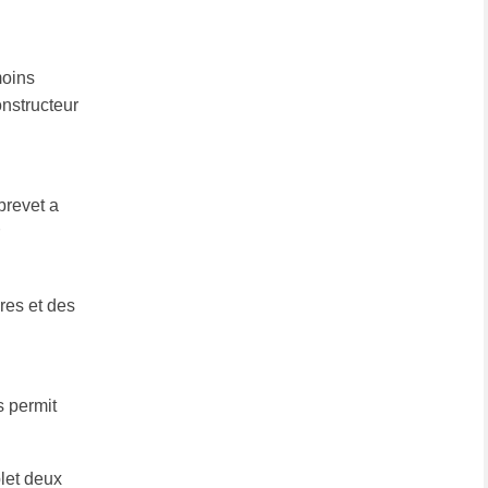
moins
onstructeur
brevet a
res et des
s permit
let deux