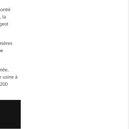
contré
 la
geot
mières
me
née,
e usine à
1200