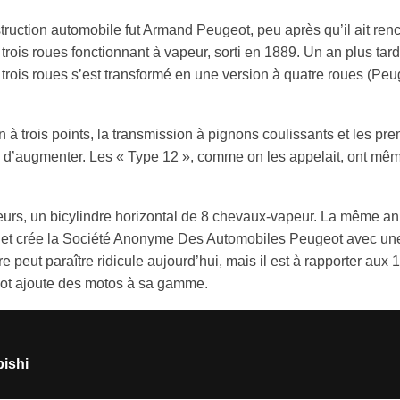
truction automobile fut Armand Peugeot, peu après qu’il ait ren
rois roues fonctionnant à vapeur, sorti en 1889. Un an plus tard,
 trois roues s’est transformé en une version à quatre roues (Peu
à trois points, la transmission à pignons coulissants et les pre
é d’augmenter. Les « Type 12 », comme on les appelait, ont mê
rs, un bicylindre horizontal de 8 chevaux-vapeur. La même an
s et crée la Société Anonyme Des Automobiles Peugeot avec un
peut paraître ridicule aujourd’hui, mais il est à rapporter aux 
eot ajoute des motos à sa gamme.
bishi