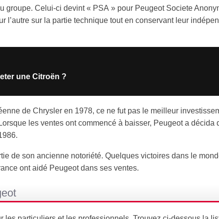
du groupe. Celui-ci devint « PSA » pour Peugeot Societe Anon
r l’autre sur la partie technique tout en conservant leur indép
eter une Citroën ?
enne de Chrysler en 1978, ce ne fut pas le meilleur investisse
Lorsque les ventes ont commencé à baisser, Peugeot a décida 
 1986.
ie de son ancienne notoriété. Quelques victoires dans le mond
rance ont aidé Peugeot dans ses ventes.
geot
s particuliers et les professionnels. Trouvez ci-dessous la lis