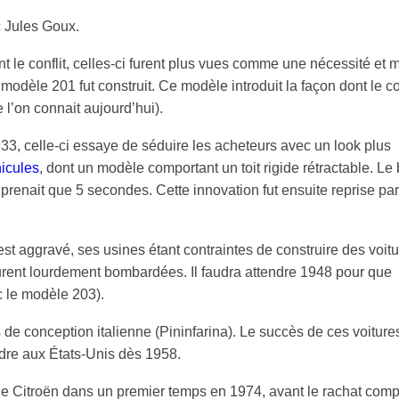
c Jules Goux.
t le conflit, celles-ci furent plus vues comme une nécessité et 
modèle 201 fut construit. Ce modèle introduit la façon dont le c
l’on connait aujourd’hui).
33, celle-ci essaye de séduire les acheteurs avec un look plus
hicules
, dont un modèle comportant un toit rigide rétractable. Le 
renait que 5 secondes. Cette innovation fut ensuite reprise par
t aggravé, ses usines étant contraintes de construire des voitu
furent lourdement bombardées. Il faudra attendre 1948 pour que
c le modèle 203).
e conception italienne (Pininfarina). Le succès de ces voiture
dre aux États-Unis dès 1958.
e Citroën dans un premier temps en 1974, avant le rachat comp