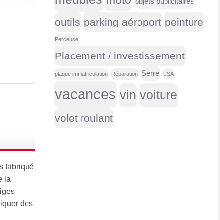
moto
objets publicitaires
outils
parking aéroport
peinture
Perceuse
Placement / investissement
Serre
plaque immatriculation
Réparation
USA
vacances
vin
voiture
volet roulant
s fabriqué
e la
tiges
briquer des