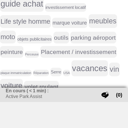
guide achat
investissement locatif
meubles
Life style homme
marque voiture
moto
outils
parking aéroport
objets publicitaires
peinture
Placement / investissement
Perceuse
vacances
vin
Serre
plaque immatriculation
Réparation
USA
voiture
volet roulant
En cours (
< 1
min) :
(0)
Active Park Assist