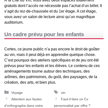
À la Cité du Vin, vous avez deux espaces totalement
gratuits dont l’accès ne nécessite pas l’achat d’un billet. Il
s’agit du rez-de-chaussée et du 1er étage. A cet étage,
vous avez un salon de lecture ainsi qu’un magnifique
auditorium.
Un cadre prévu pour les enfants
Certes, ce jeune public n’a pas encore le droit de goûter
au vin, mais il peut déjà en apprendre quelque chose.
C’est pourquoi des ateliers spécifiques et de jeu ont été
prévus pour les enfants et les élèves. Le contenu de ces
aménagements tourne autour des techniques, des
arômes, des patrimoines, du goût, des paysages, de la
création, des arts, et bien plus.
Catégories
Étiquettes
Voyage
vin
Navigation
Attention aux fautes
Faut-il faire un Cv
des
d’orthographe dans votre
personnalisé par offre ?