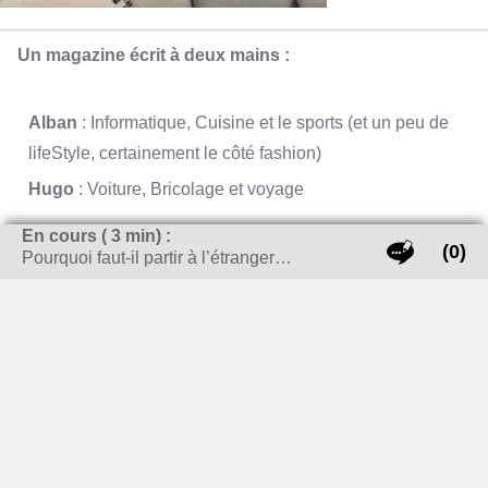
Un magazine écrit à deux mains :
Alban
: Informatique, Cuisine et le sports (et un peu de
lifeStyle, certainement le côté fashion)
Hugo
: Voiture, Bricolage et voyage
En cours (
3
min) :
Nous essayerons de traiter les sujets du quotidien avec
(0)
Pourquoi faut-il partir à l’étranger…
sérieux (ce qui ne veut pas dire sans humour).
En passant par le voyage, la décoration, Life-Style, autant
de sujets qui intéressent les Français (enfin c’est ce que
nous pensons), alors j’espère que nos articles sauront
répondre au mieux à vos questions.
RECHERCHER SUR LE SITE