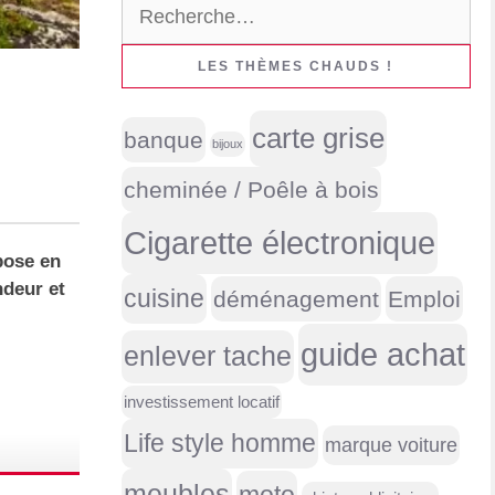
Rechercher :
LES THÈMES CHAUDS !
carte grise
banque
bijoux
cheminée / Poêle à bois
Cigarette électronique
pose en
ndeur et
cuisine
déménagement
Emploi
guide achat
enlever tache
investissement locatif
Life style homme
marque voiture
meubles