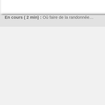
En cours (
2
min) :
Où faire de la randonnée…
Pourquoi ce site ?
À la base l’idée était simplement de me lancer dans le
blogging. J’ai voulu créer un magazine qui essayerais de
répondre aux questions que se posent les internautes. Ne
maîtrisant pas tous les sujets, j’ai eu la chance que Hugo
rejoigne l’aventure. Vous découvrirez ses articles sur des
domaines très variés comme l’automobile ou le bricolage.
Quant à moi, j’essaye de répondre aux autres sujets.