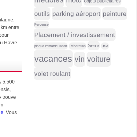
moto
objets publicitaires
outils
parking aéroport
peinture
ntagne,
Perceuse
0 km entre
Placement / investissement
pour
du Havre
Serre
plaque immatriculation
Réparation
USA
vacances
vin
voiture
volet roulant
s 5.500
nsis,
y trouve
en
ie
. Vous