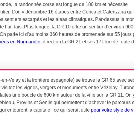
onde, la randonnée corse est longue de 180 km et nécessite
entier. L’on y dénombre 16 étapes entre Conca et Calenzana qui
s sentiers escarpés et les aléas climatiques. Par-dessus la mo
 l’air fais. Plus longue, la GR 10 offre un sentier d’environ 90
. On parle ici d’au moins 360 heures de promenade sur 55 jours 
nées en Normandie
, direction la GR 21 et ses 171 km de route 
en-Velay et la frontière espagnole) se trouve la GR 65 avec se
et visitez les vignes, vergers et monuments entre Vézelay, Turone
faites une boucle de 600 km autour de la ville sur la GR 11. On 
nebleau, Provins et Senlis qui permettent d’achever le parcours 
i entourent la capitale ; ce qui serait utile
pour votre style de v