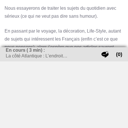
Nous essayerons de traiter les sujets du quotidien avec
sérieux (ce qui ne veut pas dire sans humour).
En passant par le voyage, la décoration, Life-Style, autant
de sujets qui intéressent les Français (enfin c’est ce que
nous pensons), alors j’espère que nos articles sauront
En cours (
3
min) :
(0)
répondre au mieux à vos questions.
La côté Atlantique : L’endroit…
RECHERCHER SUR LE SITE
Rechercher :