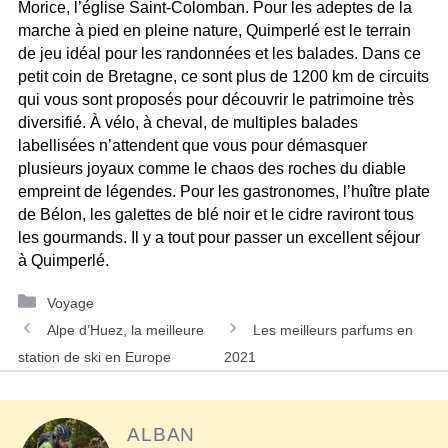
Morice, l’église Saint-Colomban. Pour les adeptes de la
marche à pied en pleine nature, Quimperlé est le terrain
de jeu idéal pour les randonnées et les balades. Dans ce
petit coin de Bretagne, ce sont plus de 1200 km de circuits
qui vous sont proposés pour découvrir le patrimoine très
diversifié. À vélo, à cheval, de multiples balades
labellisées n’attendent que vous pour démasquer
plusieurs joyaux comme le chaos des roches du diable
empreint de légendes. Pour les gastronomes, l’huître plate
de Bélon, les galettes de blé noir et le cidre raviront tous
les gourmands. Il y a tout pour passer un excellent séjour
à Quimperlé.
Catégories
Voyage
Navigation
Alpe d’Huez, la meilleure
Les meilleurs parfums en
des
station de ski en Europe
2021
articles
ALBAN