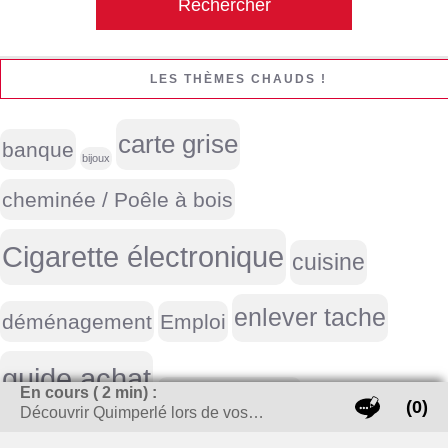
LES THÈMES CHAUDS !
carte grise
banque
bijoux
cheminée / Poêle à bois
Cigarette électronique
cuisine
enlever tache
déménagement
Emploi
guide achat
En cours (
2
min) :
investissement locatif
(0)
Découvrir Quimperlé lors de vos…
meubles
Life style homme
marque voiture