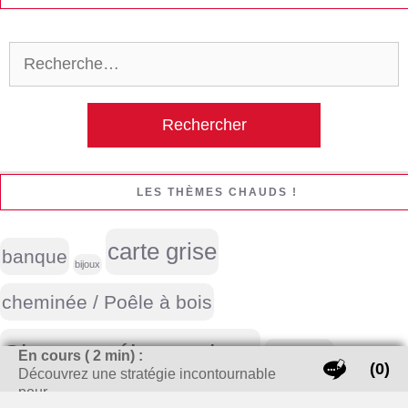
Rechercher :
LES THÈMES CHAUDS !
carte grise
banque
bijoux
cheminée / Poêle à bois
Cigarette électronique
En cours (
2
min) :
cuisine
(0)
Découvrez une stratégie incontournable
pour…