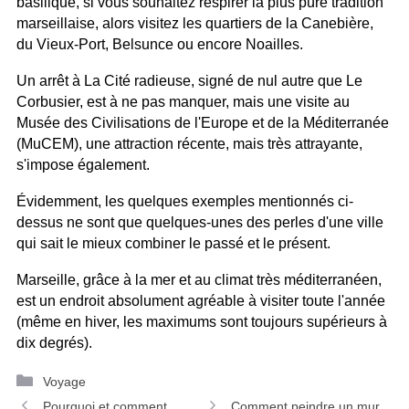
basilique, si vous souhaitez respirer la plus pure tradition
marseillaise, alors visitez les quartiers de la Canebière,
du Vieux-Port, Belsunce ou encore Noailles.
Un arrêt à La Cité radieuse, signé de nul autre que Le
Corbusier, est à ne pas manquer, mais une visite au
Musée des Civilisations de l'Europe et de la Méditerranée
(MuCEM), une attraction récente, mais très attrayante,
s'impose également.
Évidemment, les quelques exemples mentionnés ci-
dessus ne sont que quelques-unes des perles d'une ville
qui sait le mieux combiner le passé et le présent.
Marseille, grâce à la mer et au climat très méditerranéen,
est un endroit absolument agréable à visiter toute l'année
(même en hiver, les maximums sont toujours supérieurs à
dix degrés).
Catégories
Voyage
Navigation
Pourquoi et comment
Comment peindre un mur