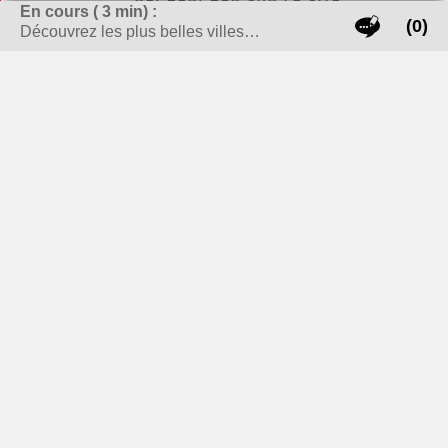
RECHERCHER SUR LE SITE
En cours (
3
min) :
(0)
Découvrez les plus belles villes…
Rechercher :
LES THÈMES CHAUDS !
carte grise
banque
bijoux
cheminée / Poêle à bois
Cigarette électronique
cuisine