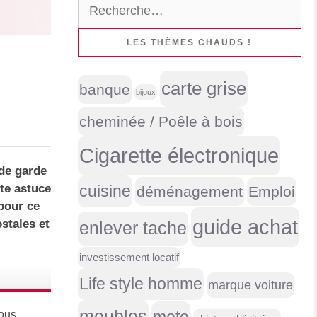
Rechercher :
LES THÈMES CHAUDS !
carte grise
banque
bijoux
cheminée / Poêle à bois
Cigarette électronique
 de garde
cuisine
tte astuce
déménagement
Emploi
pour ce
guide achat
stales et
enlever tache
investissement locatif
Life style homme
marque voiture
meubles
ous