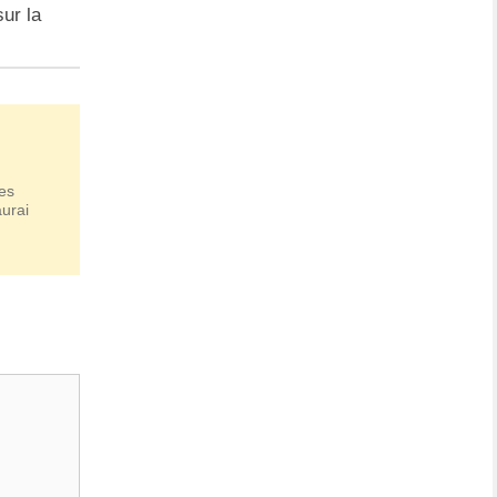
ur la
ces
aurai