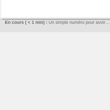
En cours (
< 1
min) :
Un simple numéro pour avoir…
Pourquoi ce site ?
À la base l’idée était simplement de me lancer dans le
blogging. J’ai voulu créer un magazine qui essayerais de
répondre aux questions que se posent les internautes. Ne
maîtrisant pas tous les sujets, j’ai eu la chance que Hugo
rejoigne l’aventure. Vous découvrirez ses articles sur des
domaines très variés comme l’automobile ou le bricolage.