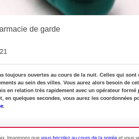
harmacie de garde
021
 toujours ouvertes au cours de la nuit. Celles qui sont
ulements au sein des villes. Vous aurez alors besoin de ce
mis en relation très rapidement avec un opérateur formé 
t, en quelques secondes, vous aurez les coordonnées po
he
.
hoix. Imaginons que
vous bricolez au cours de la soirée
et vous v