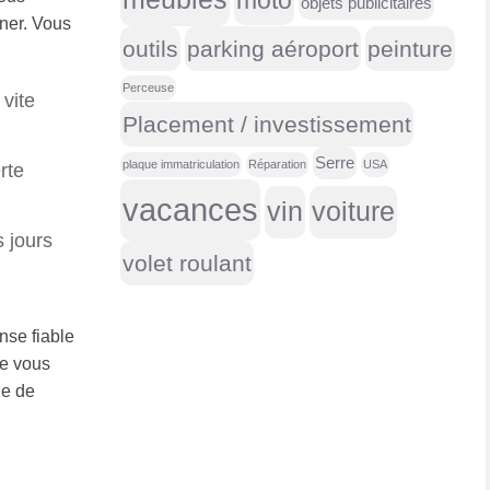
moto
objets publicitaires
ner. Vous
outils
parking aéroport
peinture
Perceuse
vite
Placement / investissement
Serre
plaque immatriculation
Réparation
USA
rte
vacances
vin
voiture
s jours
volet roulant
nse fiable
ue vous
ie de