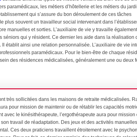
iers paramédicaux, les métiers d’hôtellerie et les métiers du jard
’établissement qui s’assure du bon déroulement de ces tâches
le plus souvent un travailleur social intervenant dans l’établiss
ore manuelles et sorties. L’auxiliaire de vie y travaille égalemen
séniors qui y résident. Ce dernier les aide dans la réalisation 
l établit ainsi une relation personnalisée. L’auxiliaire de vie int
professionnels paramédicaux. Pour le bien-être de chaque résid
au sein des résidences médicalisées, généralement une ou deux f
ont très sollicitées dans les maisons de retraite médicalisées. 
aura pour mission de maintenir ou de rétablir les capacités motr
nt avec le kinésithérapeute, l’ergothérapeute aura pour mission 
son travail de réadaptation. Des jeux et des activités manuelles
ntal. Ces deux praticiens travaillent étroitement avec le psycho