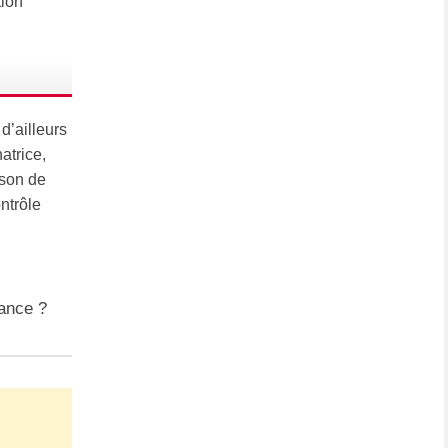
tion
d’ailleurs
atrice,
ison de
ntrôle
sance ?