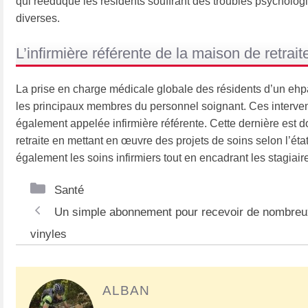
qui rééduque les résidents souffrant des troubles psychologi
diverses.
L’infirmière référente de la maison de retrait
La prise en charge médicale globale des résidents d’un ehpad 
les principaux membres du personnel soignant. Ces intervenan
également appelée infirmière référente. Cette dernière est
retraite en mettant en œuvre des projets de soins selon l’état
également les soins infirmiers tout en encadrant les stagiaires
Catégories
Santé
Navigation
Un simple abonnement pour recevoir de nombreu
des
vinyles
articles
ALBAN