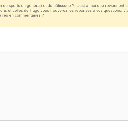
n de sports en général) et de pâtisserie ?, c'est à moi que reviennent 
ions et celles de Hugo vous trouverez les réponses à vos questions. J'
taires en commentaires ?