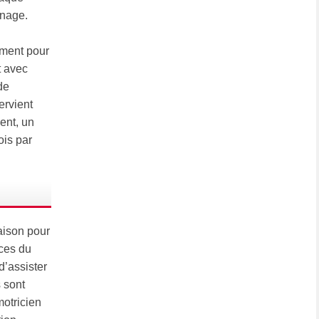
inage.
ement pour
t avec
de
ervient
ent, un
ois par
Raison pour
ices du
d’assister
 sont
motricien