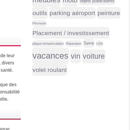
moto
objets publicitaires
outils
parking aéroport
peinture
Perceuse
Placement / investissement
Serre
plaque immatriculation
Réparation
USA
vacances
vin
voiture
de leur
 divers
volet roulant
 santé.
 que des
onsabilité
mille.
haque