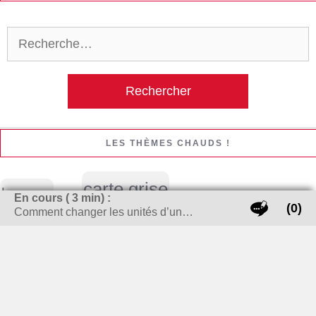
Rechercher :
LES THÈMES CHAUDS !
carte grise
banque
En cours (
3
min) :
bijoux
(0)
Comment changer les unités d’un…
cheminée / Poêle à bois
Cigarette électronique
cuisine
enlever tache
déménagement
Emploi