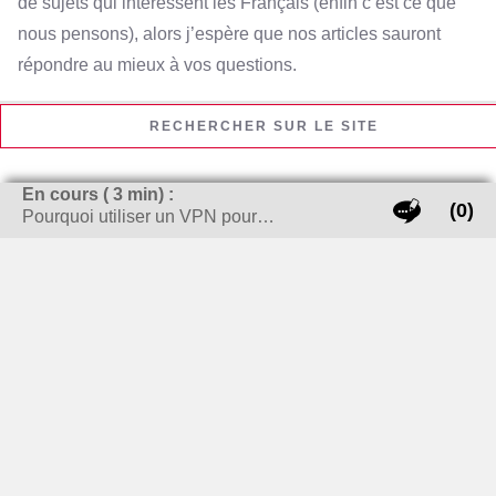
de sujets qui intéressent les Français (enfin c’est ce que
nous pensons), alors j’espère que nos articles sauront
répondre au mieux à vos questions.
RECHERCHER SUR LE SITE
En cours (
3
min) :
Rechercher :
(0)
Pourquoi utiliser un VPN pour…
LES THÈMES CHAUDS !
carte grise
banque
bijoux