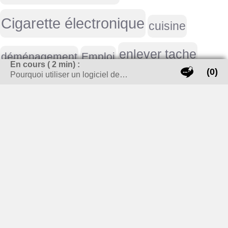
Cigarette électronique
cuisine
enlever tache
déménagement
Emploi
En cours (
2
min) :
(0)
Pourquoi utiliser un logiciel de…
guide achat
investissement locatif
meubles
Life style homme
marque voiture
moto
outils
parking aéroport
objets publicitaires
peinture
Placement / investissement
Perceuse
vacances
vin
Serre
plaque immatriculation
Réparation
USA