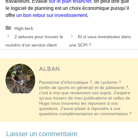
travailleurs. Evalué
sur le plan financier
, on peut dire que
le logiciel de planning est un choix économique puisqu’il
offre
un bon retour sur investissement
.
Catégories
High-tech
Navigation
2 astuces pour trouver le
Et si vous investissiez dans
des
numéro d’un service client
une SCPI ?
articles
ALBAN
Passionné d'informatique ?, de cyclisme ?
(enfin de sports en général) et de pâtisserie ?,
c'est à moi que reviennent ces sujets. J'espère
qu'aux travers de mes publications et celles de
Hugo vous trouverez les réponses à vos
questions. J'aurai plaisir à répondre à vos
questions complémentaires en commentaires ?
Laisser un commentaire