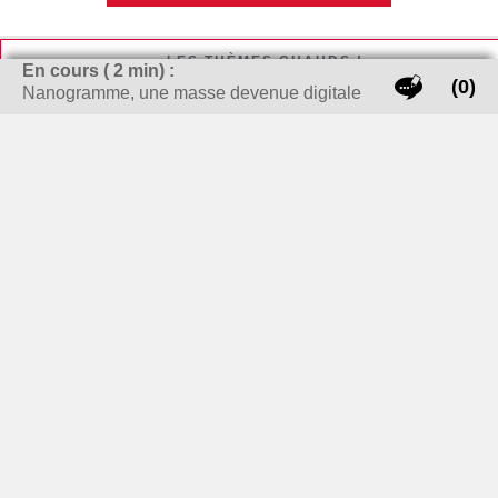
LES THÈMES CHAUDS !
En cours (
2
min) :
(0)
Nanogramme, une masse devenue digitale
carte grise
banque
bijoux
cheminée / Poêle à bois
Cigarette électronique
cuisine
enlever tache
déménagement
Emploi
guide achat
investissement locatif
meubles
Life style homme
marque voiture