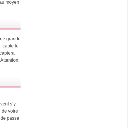
r au moyen
une grande
, capte le
 captera
 Attention,
vent s’y
n de votre
t de passe