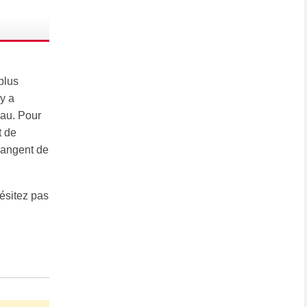
plus
y a
eau. Pour
t de
hangent de
hésitez pas