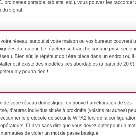
, ordinateur portable, tablette, etc.), vous pouvez les raccorde
n du signal.
 votre réseau, surtout si votre maison ou vos bureaux couvrent 
loignées du routeur. Le répéteur se branche sur une prise secteur
éseau. Bien sûr, le répéteur doit être placé dans un endroit où il
taller et il existe des modèles très abordables (à partir de 20 €).
éteur n’y pourra rien !
 de votre réseau domestique, on trouve l’amélioration de ses
isé, d’autres individus situés à proximité (voisins ou autres) peu
sélectionner le protocole de sécurité WPA2 lors de la configuratio
 opérateurs. Et il va sans dire que vous devez opter pour un mo
es internautes de violer un mot de passe basique.