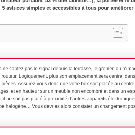
nateur portable, 53 % une tablette…), la portée et le d
ci 5 astuces simples et accessibles à tous pour améliorer
e captez pas le signal depuis la terrasse, le grenier, ou n’imp
e routeur. Logiquement, plus son emplacement sera central dans
 pièces. Assurez-vous donc que votre box soit placée au centre
tages, et en hauteur sur un meuble non encombré et dans un es
u’il ne soit pas placé à proximité d’autres appareils électroniqu
ampe halogène… Vous devriez alors constater un changement posit