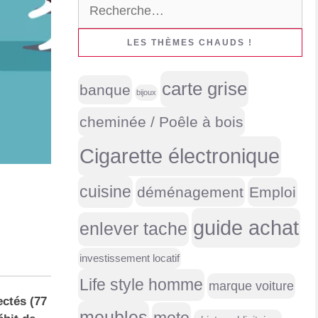
Rechercher :
LES THÈMES CHAUDS !
carte grise
banque
bijoux
cheminée / Poêle à bois
Cigarette électronique
cuisine
déménagement
Emploi
guide achat
enlever tache
investissement locatif
Life style homme
marque voiture
ectés (77
meubles