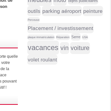
moto
ébit de
objets publicitaires
 son
outils
parking aéroport
peinture
Perceuse
Placement / investissement
Serre
plaque immatriculation
Réparation
USA
vacances
vin
voiture
orte quelle
volet roulant
 votre
 de la
pace
es pouvant
if !