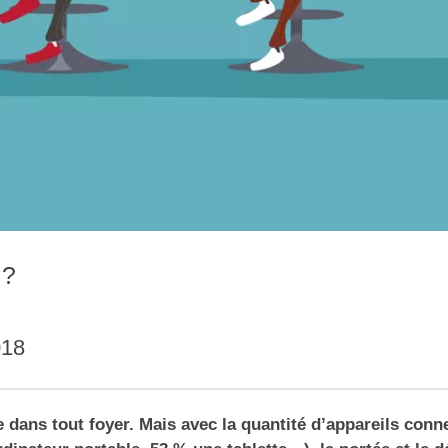
 ?
018
 dans tout foyer. Mais avec la quantité d’appareils conn