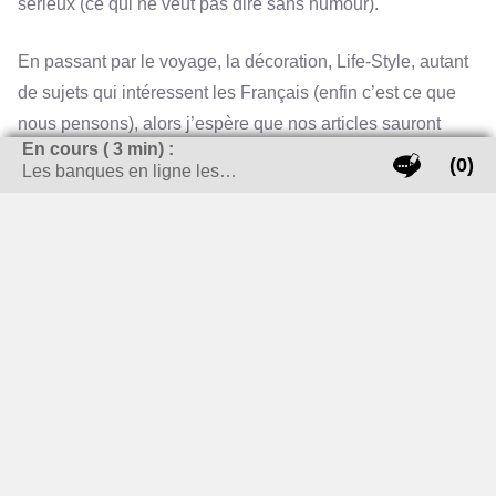
sérieux (ce qui ne veut pas dire sans humour).
En passant par le voyage, la décoration, Life-Style, autant
de sujets qui intéressent les Français (enfin c’est ce que
nous pensons), alors j’espère que nos articles sauront
En cours (
3
min) :
répondre au mieux à vos questions.
(0)
Les banques en ligne les…
RECHERCHER SUR LE SITE
Rechercher :
LES THÈMES CHAUDS !