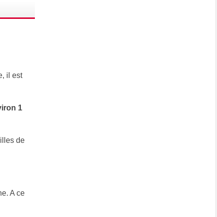
 il est
iron 1
illes de
ne. A ce