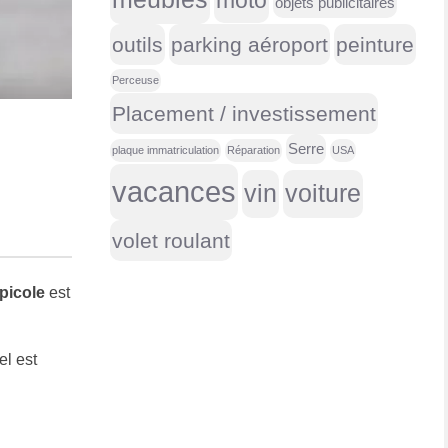
moto
objets publicitaires
outils
parking aéroport
peinture
Perceuse
Placement / investissement
Serre
plaque immatriculation
Réparation
USA
vacances
vin
voiture
volet roulant
apicole
est
el est