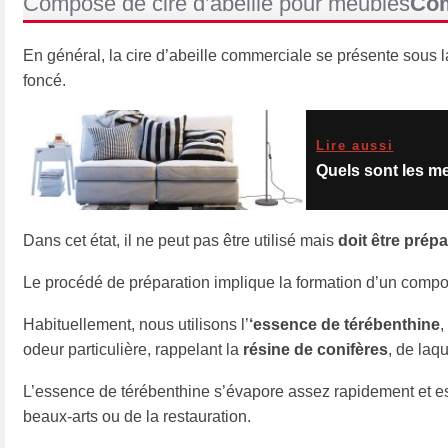
Composé de cire d’abeille pour meubles
Com
En général, la cire d’abeille commerciale se présente sous l
foncé.
Lire aussi
Quels sont les m
Dans cet état, il ne peut pas être utilisé mais
doit être prépa
Le procédé de préparation implique la formation d’un compos
Habituellement, nous utilisons l’
‘essence de térébenthine
,
odeur particulière, rappelant la
résine de conifères
, de laque
L’essence de térébenthine s’évapore assez rapidement et e
beaux-arts ou de la restauration.