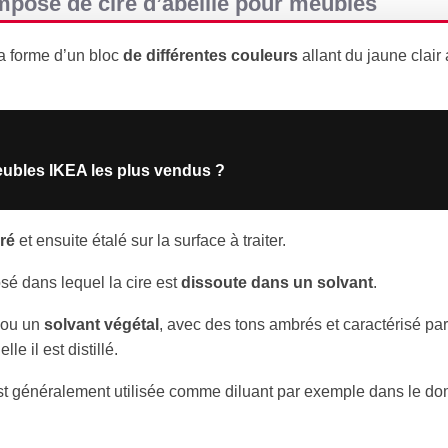
posé de cire d’abeille pour meubles
a forme d’un bloc
de différentes couleurs
allant du jaune clair
eubles IKEA les plus vendus ?
ré
et ensuite étalé sur la surface à traiter.
é dans lequel la cire est
dissoute dans un solvant
.
 ou un
solvant végétal
, avec des tons ambrés et caractérisé pa
lle il est distillé.
st généralement utilisée comme diluant par exemple dans le d