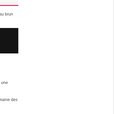
 au brun
r une
omaine des