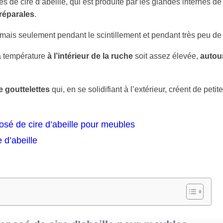
 de cire d’abeille, qui est produite par les glandes internes de
réparales
.
 mais seulement pendant le scintillement et pendant très peu de 
a température
à l’intérieur de la ruche
soit assez élevée,
autour
 gouttelettes
qui, en se solidifiant à l’extérieur, créent de petit
sé de cire d’abeille pour meubles
 d’abeille