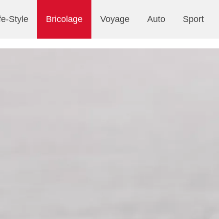
fe-Style
Bricolage
Voyage
Auto
Sport