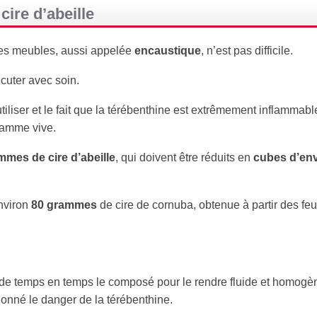
cire d’abeille
 les meubles, aussi appelée
encaustique
, n’est pas difficile.
écuter avec soin.
tiliser et le fait que la térébenthine est extrêmement inflammable,
flamme vive.
mes de cire d’abeille
, qui doivent être réduits en
cubes d’env
nviron
80 grammes
de cire de cornuba, obtenue à partir des feu
nt de temps en temps le composé pour le rendre fluide et homogè
 donné le danger de la térébenthine.