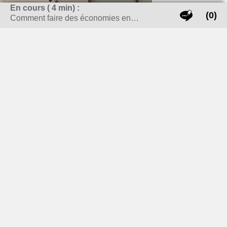
En cours (
4
min) :
(0)
Comment faire des économies en…
Un magazine écrit à deux mains :
Alban
: Informatique, Cuisine et le sports (et un peu de
lifeStyle, certainement le côté fashion)
Hugo
: Voiture, Bricolage et voyage
Nous essayerons de traiter les sujets du quotidien avec
sérieux (ce qui ne veut pas dire sans humour).
En passant par le voyage, la décoration, Life-Style, autant
de sujets qui intéressent les Français (enfin c’est ce que
nous pensons), alors j’espère que nos articles sauront
répondre au mieux à vos questions.
RECHERCHER SUR LE SITE