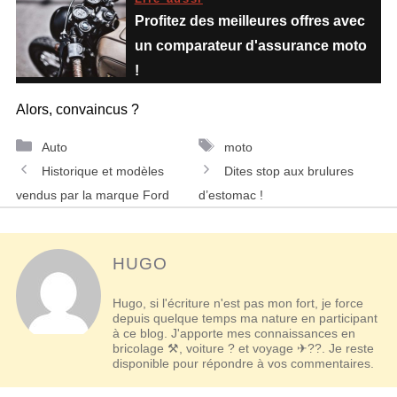
Profitez des meilleures offres avec
un comparateur d'assurance moto
!
Alors, convaincus ?
Catégories
Étiquettes
Auto
moto
Navigation
Historique et modèles
Dites stop aux brulures
des
vendus par la marque Ford
d’estomac !
articles
HUGO
Hugo, si l'écriture n'est pas mon fort, je force
depuis quelque temps ma nature en participant
à ce blog. J'apporte mes connaissances en
bricolage ⚒, voiture ? et voyage ✈??. Je reste
disponible pour répondre à vos commentaires.