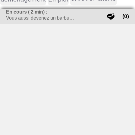
En cours (
2
min) :
guide achat
(0)
Vous aussi devenez un barbu…
investissement locatif
meubles
Life style homme
marque voiture
moto
outils
parking aéroport
objets publicitaires
peinture
Placement / investissement
Perceuse
vacances
vin
Serre
plaque immatriculation
Réparation
USA
voiture
volet roulant