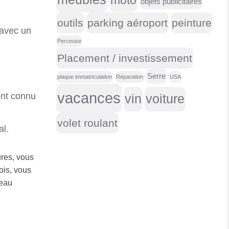
moto
objets publicitaires
outils
parking aéroport
peinture
 avec un
Perceuse
Placement / investissement
Serre
plaque immatriculation
Réparation
USA
vacances
ont connu
vin
voiture
volet roulant
al.
ures, vous
ois, vous
deau