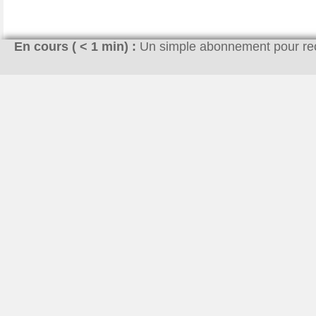
En cours (
< 1
min) :
Un simple abonnement pour r
Pourquoi ce site ?
À la base l’idée était simplement de me lancer dans le
blogging. J’ai voulu créer un magazine qui essayerais de
répondre aux questions que se posent les internautes. Ne
maîtrisant pas tous les sujets, j’ai eu la chance que Hugo
rejoigne l’aventure. Vous découvrirez ses articles sur des
domaines très variés comme l’automobile ou le bricolage.
Quant à moi, j’essaye de répondre aux autres sujets.