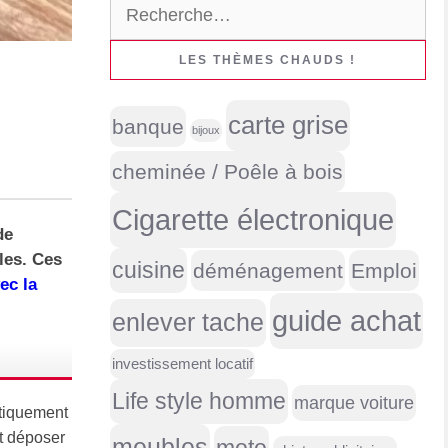
Rechercher :
LES THÈMES CHAUDS !
carte grise
banque
bijoux
cheminée / Poêle à bois
Cigarette électronique
de
les. Ces
cuisine
déménagement
Emploi
ec la
guide achat
enlever tache
investissement locatif
Life style homme
marque voiture
ratiquement
ut déposer
meubles