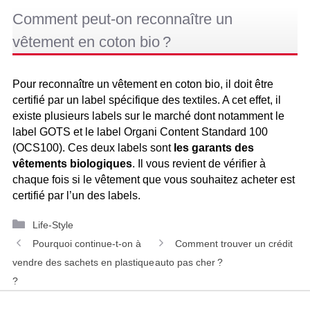
Comment peut-on reconnaître un
vêtement en coton bio ?
Pour reconnaître un vêtement en coton bio, il doit être
certifié par un label spécifique des textiles. A cet effet, il
existe plusieurs labels sur le marché dont notamment le
label GOTS et le label Organi Content Standard 100
(OCS100). Ces deux labels sont
les garants des
vêtements biologiques
. Il vous revient de vérifier à
chaque fois si le vêtement que vous souhaitez acheter est
certifié par l’un des labels.
Catégories
Life-Style
Navigation
Pourquoi continue-t-on à
Comment trouver un crédit
des
vendre des sachets en plastique
auto pas cher ?
articles
?