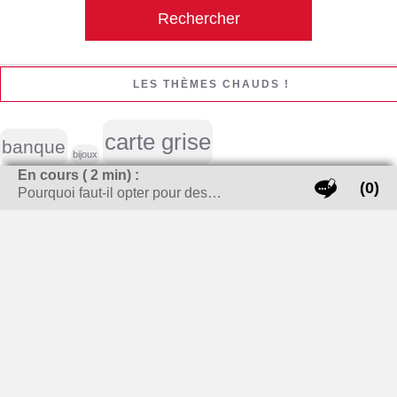
LES THÈMES CHAUDS !
carte grise
banque
bijoux
En cours (
2
min) :
(0)
cheminée / Poêle à bois
Pourquoi faut-il opter pour des…
Cigarette électronique
cuisine
enlever tache
déménagement
Emploi
guide achat
investissement locatif