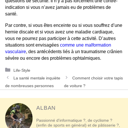
questions de sécurité. Il n’y a pas forcément une contre-
indication si vous n’avez jamais eu de problèmes de
santé.
Par contre, si vous êtes enceinte ou si vous souffrez d’une
hernie discale et si vous avez une maladie cardiaque,
vous ne pourrez pas participer à cette activité. D’autres
situations sont envisagées
comme une malformation
vasculaire
, des antécédents liés à un traumatisme crânien
sévère ou encore des problèmes ophtalmiques.
Catégories
Life-Style
Navigation
La santé mentale inquiète
Comment choisir votre tapis
des
de nombreuses personnes
de voiture ?
articles
ALBAN
Passionné d'informatique ?, de cyclisme ?
(enfin de sports en général) et de pâtisserie ?,