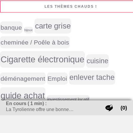
LES THÈMES CHAUDS !
carte grise
banque
bijoux
cheminée / Poêle à bois
Cigarette électronique
cuisine
enlever tache
déménagement
Emploi
guide achat
investissement locatif
En cours (
1
min) :
(0)
La Tyrolienne offre une bonne…
meubles
Life style homme
marque voiture
moto
outils
parking aéroport
objets publicitaires