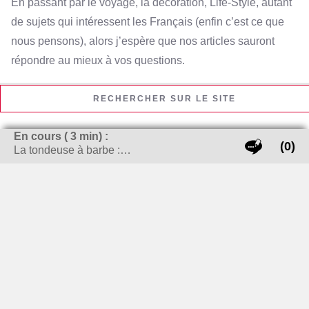
En passant par le voyage, la décoration, Life-Style, autant
de sujets qui intéressent les Français (enfin c’est ce que
nous pensons), alors j’espère que nos articles sauront
répondre au mieux à vos questions.
RECHERCHER SUR LE SITE
En cours (
3
min) :
(0)
Rechercher :
La tondeuse à barbe :…
LES THÈMES CHAUDS !
carte grise
banque
bijoux