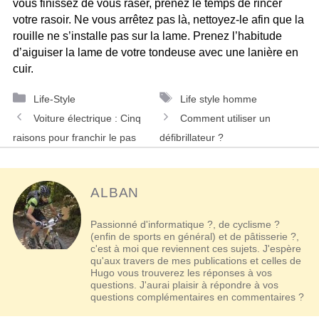
vous finissez de vous raser, prenez le temps de rincer
votre rasoir. Ne vous arrêtez pas là, nettoyez-le afin que la
rouille ne s’installe pas sur la lame. Prenez l’habitude
d’aiguiser la lame de votre tondeuse avec une lanière en
cuir.
Catégories
Étiquettes
Life-Style
Life style homme
Navigation
Voiture électrique : Cinq
Comment utiliser un
des
raisons pour franchir le pas
défibrillateur ?
articles
ALBAN
Passionné d'informatique ?, de cyclisme ?
(enfin de sports en général) et de pâtisserie ?,
c'est à moi que reviennent ces sujets. J'espère
qu'aux travers de mes publications et celles de
Hugo vous trouverez les réponses à vos
questions. J'aurai plaisir à répondre à vos
questions complémentaires en commentaires ?