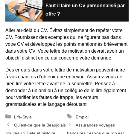
Faut-il faire un Cv personnalisé par
offre ?
Aller au-delà du CV. Évitez simplement de répéter votre
CV. Fournissez des exemples qui ne figurent pas dans
votre CV et développez les points mentionnés brièvement
dans votre CV. Votre lettre de motivation devrait avoir un
objectif distinct en ce qui concerne votre demande.
Des erreurs dans votre lettre de motivation peuvent nuire
à vos chances d’obtenir une entrevue. Assurez-vous de
bien lire votre lettre avant de la soumettre. Pensez à
demander à un ami ou à un collègue de le lire également
pour vérifier les fautes de frappe, les erreurs
grammaticales et le langage déroutant.
Catégories
Étiquettes
Life-Style
Emploi
Navigation
Qu’est-ce que le Beaujolais
Assurances voyages
des
nouveau ? Date et histoire
bancaires : est-ce que l’on est