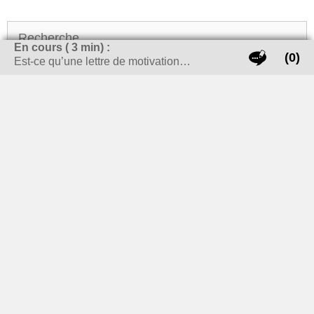
Rechercher :
En cours (
3
min) :
(0)
Est-ce qu’une lettre de motivation…
LES THÈMES CHAUDS !
carte grise
banque
bijoux
cheminée / Poêle à bois
Cigarette électronique
cuisine
enlever tache
déménagement
Emploi