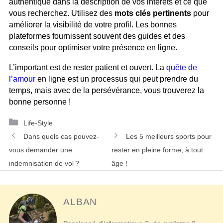
authentique dans la description de vos intérêts et ce que
vous recherchez. Utilisez des
mots clés pertinents
pour
améliorer la visibilité de votre profil. Les bonnes
plateformes fournissent souvent des guides et des
conseils pour optimiser votre présence en ligne.
L’important est de rester patient et ouvert. La
quête de
l’amour
en ligne est un processus qui peut prendre du
temps, mais avec de la persévérance, vous trouverez la
bonne personne !
Catégories
Life-Style
Navigation
Dans quels cas pouvez-
Les 5 meilleurs sports pour
des
vous demander une
rester en pleine forme, à tout
articles
indemnisation de vol ?
âge !
ALBAN