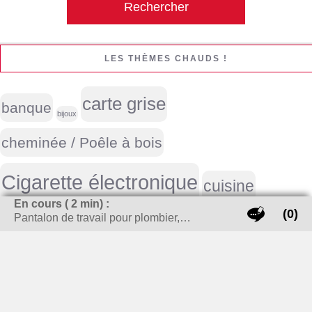
LES THÈMES CHAUDS !
carte grise
banque
bijoux
cheminée / Poêle à bois
Cigarette électronique
cuisine
En cours (
2
min) :
(0)
Pantalon de travail pour plombier,…
enlever tache
déménagement
Emploi
guide achat
investissement locatif
meubles
Life style homme