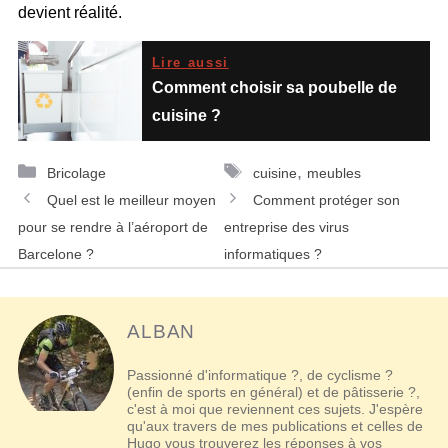
devient réalité.
Lire aussi
Comment choisir sa poubelle de
cuisine ?
Catégories
Étiquettes
,
Bricolage
cuisine
meubles
Navigation
Quel est le meilleur moyen
Comment protéger son
des
pour se rendre à l’aéroport de
entreprise des virus
articles
Barcelone ?
informatiques ?
ALBAN
Passionné d'informatique ?, de cyclisme ?
(enfin de sports en général) et de pâtisserie ?,
c'est à moi que reviennent ces sujets. J'espère
qu'aux travers de mes publications et celles de
Hugo vous trouverez les réponses à vos