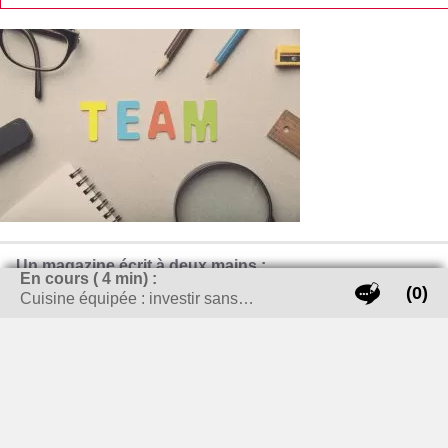
Un magazine écrit à deux mains :
En cours (
4
min) :
(0)
Cuisine équipée : investir sans…
Alban
: Informatique, Cuisine et le sports (et un peu de
lifeStyle, certainement le côté fashion)
Hugo
: Voiture, Bricolage et voyage
Nous essayerons de traiter les sujets du quotidien avec