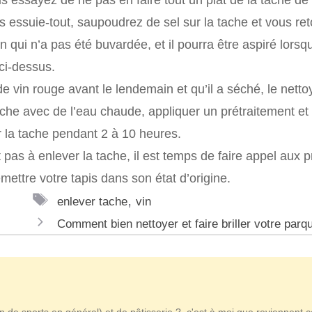
 essuie-tout, saupoudrez de sel sur la tache et vous re
n qui n’a pas été buvardée, et il pourra être aspiré lorsq
ci-dessus.
 vin rouge avant le lendemain et qu’il a séché, le nett
 tache avec de l’eau chaude, appliquer un prétraitement et
r la tache pendant 2 à 10 heures.
pas à enlever la tache, il est temps de faire appel aux pr
emettre votre tapis dans son état d’origine.
Étiquettes
,
enlever tache
vin
Comment bien nettoyer et faire briller votre parq
n de sports en général) et de pâtisserie ?, c'est à moi que reviennent 