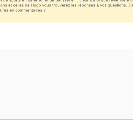
ions et celles de Hugo vous trouverez les réponses à vos questions. J'
taires en commentaires ?