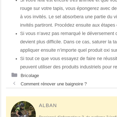
rouge sur votre tapis, vous épongerez avec des
à vos invités. Le sel absorbera une partie du vi
invités partiront. Procédez ensuite aux étapes 
Si vous n’avez pas remarqué le déversement de
devient plus difficile. Dans ce cas, saturer la
appliquer ensuite n’importe quel produit oxi su
Si tout ce que vous essayez de faire ne réussit 
peuvent utiliser des produits industriels pour r
Catégories
Bricolage
Navigation
Comment rénover une baignoire ?
des
articles
ALBAN
Passionné d'informatique ?, de cyclisme ? (enfi