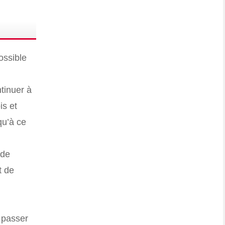
ossible
tinuer à
is et
qu’à ce
 de
t de
à passer