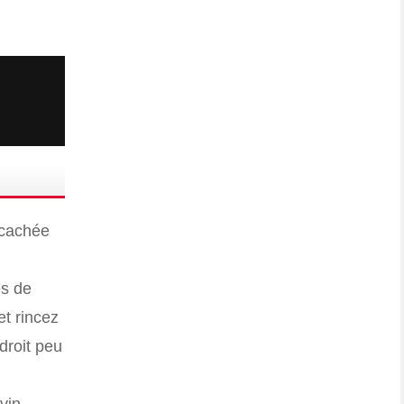
 cachée
es de
t rincez
droit peu
vin