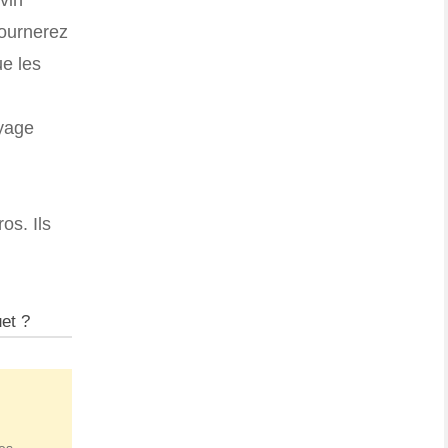
tournerez
ue les
oyage
os. Ils
uet ?
ces