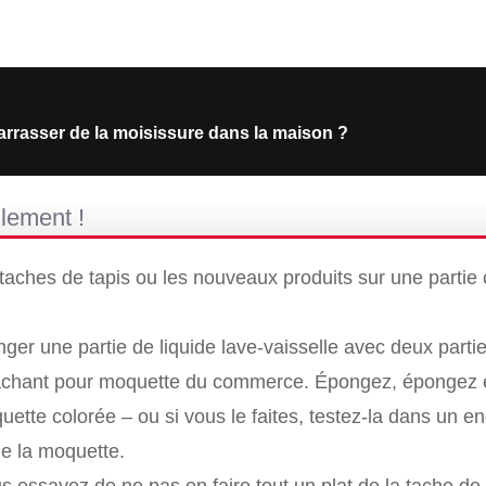
rasser de la moisissure dans la maison ?
ilement !
 taches de tapis ou les nouveaux produits sur une partie
er une partie de liquide lave-vaisselle avec deux parti
étachant pour moquette du commerce. Épongez, épongez e
ette colorée – ou si vous le faites, testez-la dans un en
de la moquette.
s essayez de ne pas en faire tout un plat de la tache de 