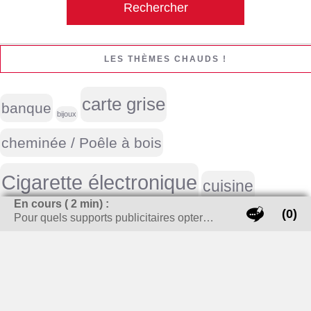
LES THÈMES CHAUDS !
carte grise
banque
bijoux
cheminée / Poêle à bois
Cigarette électronique
cuisine
En cours (
2
min) :
(0)
Pour quels supports publicitaires opter…
enlever tache
déménagement
Emploi
guide achat
investissement locatif
meubles
Life style homme